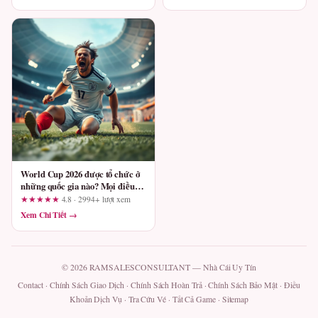
World Cup 2026 được tổ chức ở
những quốc gia nào? Mọi điều
bạn cần biết về kỳ World Cup
★★★★★
4.8 · 2994+ lượt xem
lịch sử
Xem Chi Tiết →
© 2026 RAMSALESCONSULTANT — Nhà Cái Uy Tín
Contact
·
Chính Sách Giao Dịch
·
Chính Sách Hoàn Trả
·
Chính Sách Bảo Mật
·
Điều
Khoản Dịch Vụ
·
Tra Cứu Vé
·
Tất Cả Game
·
Sitemap