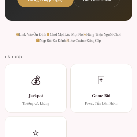
🌐
📱
⭐
Link Vào Ổn Định
Chơi Mọi Lúc Mọi Nơi
Hàng Triệu Người Chơi
🏦
🃏
Nạp Rút Đa Kênh
Live Casino Đẳng Cấp
CÁ CƯỢC
💰
🃏
Jackpot
Game Bài
Thưởng cực khủng
Poker, Tiến Lên, Phỏm
⭐