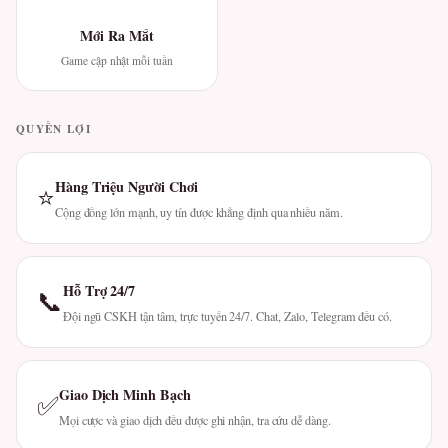
Mới Ra Mắt
Game cập nhật mỗi tuần
QUYỀN LỢI
Hàng Triệu Người Chơi
⭐
Cộng đồng lớn mạnh, uy tín được khẳng định qua nhiều năm.
Hỗ Trợ 24/7
📞
Đội ngũ CSKH tận tâm, trực tuyến 24/7. Chat, Zalo, Telegram đều có.
Giao Dịch Minh Bạch
✅
Mọi cược và giao dịch đều được ghi nhận, tra cứu dễ dàng.