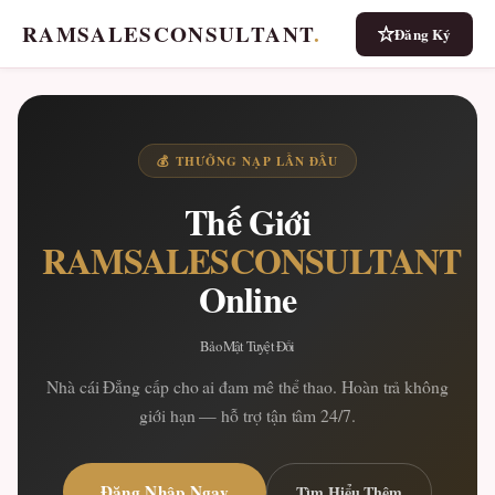
RAMSALESCONSULTANT
.
Đăng Ký
💰 THƯỞNG NẠP LẦN ĐẦU
Thế Giới
RAMSALESCONSULTANT
Online
Bảo Mật Tuyệt Đối
Nhà cái Đẳng cấp cho ai đam mê thể thao. Hoàn trả không
giới hạn — hỗ trợ tận tâm 24/7.
Đăng Nhập Ngay
Tìm Hiểu Thêm