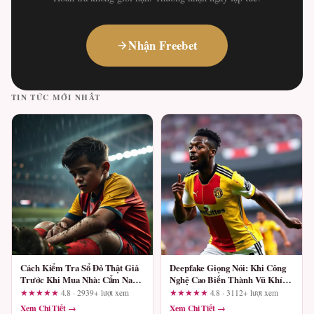
Nhận Freebet
TIN TỨC MỚI NHẤT
Cách Kiểm Tra Sổ Đỏ Thật Giả
Deepfake Giọng Nói: Khi Công
Trước Khi Mua Nhà: Cẩm Nang
Nghệ Cao Biến Thành Vũ Khí
Cho Người Mua
Lừa Đảo Chuyển Tiền
★★★★★
4.8 · 2939+ lượt xem
★★★★★
4.8 · 3112+ lượt xem
Xem Chi Tiết →
Xem Chi Tiết →