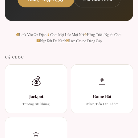
🌐
📱
⭐
Link Vào Ổn Định
Chơi Mọi Lúc Mọi Nơi
Hàng Triệu Người Chơi
🏦
🃏
Nạp Rút Đa Kênh
Live Casino Đẳng Cấp
CÁ CƯỢC
💰
🃏
Jackpot
Game Bài
Thưởng cực khủng
Poker, Tiến Lên, Phỏm
⭐