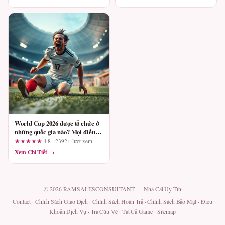
World Cup 2026 được tổ chức ở
những quốc gia nào? Mọi điều
bạn cần biết về kỳ World Cup
★★★★★
4.8 · 2392+ lượt xem
lịch sử
Xem Chi Tiết →
© 2026 RAMSALESCONSULTANT — Nhà Cái Uy Tín
Contact
·
Chính Sách Giao Dịch
·
Chính Sách Hoàn Trả
·
Chính Sách Bảo Mật
·
Điều
Khoản Dịch Vụ
·
Tra Cứu Vé
·
Tất Cả Game
·
Sitemap