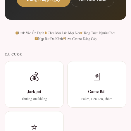
🌐
📱
⭐
Link Vào Ổn Định
Chơi Mọi Lúc Mọi Nơi
Hàng Triệu Người Chơi
🏦
🃏
Nạp Rút Đa Kênh
Live Casino Đẳng Cấp
CÁ CƯỢC
💰
🃏
Jackpot
Game Bài
Thưởng cực khủng
Poker, Tiến Lên, Phỏm
⭐