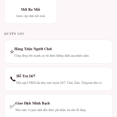
Mới Ra Mắt
Game cập nhật mỗi tuần
QUYỀN LỢI
Hàng Triệu Người Chơi
⭐
Cộng đồng lớn mạnh, uy tín được khẳng định qua nhiều năm.
Hỗ Trợ 24/7
📞
Đội ngũ CSKH tận tâm, trực tuyến 24/7. Chat, Zalo, Telegram đều có.
Giao Dịch Minh Bạch
✅
Mọi cược và giao dịch đều được ghi nhận, tra cứu dễ dàng.