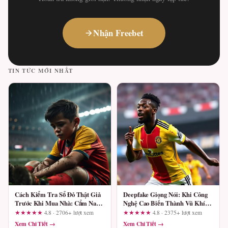
Nhận Freebet
TIN TỨC MỚI NHẤT
Cách Kiểm Tra Sổ Đỏ Thật Giả
Deepfake Giọng Nói: Khi Công
Trước Khi Mua Nhà: Cẩm Nang
Nghệ Cao Biến Thành Vũ Khí
Cho Người Mua
Lừa Đảo Chuyển Tiền
★★★★★
4.8 · 2706+ lượt xem
★★★★★
4.8 · 2375+ lượt xem
Xem Chi Tiết →
Xem Chi Tiết →