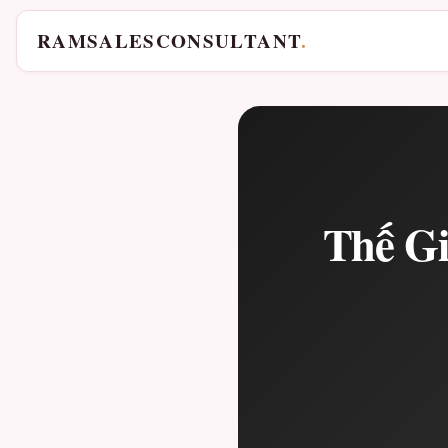
RAMSALESCONSULTANT
.
Thế G