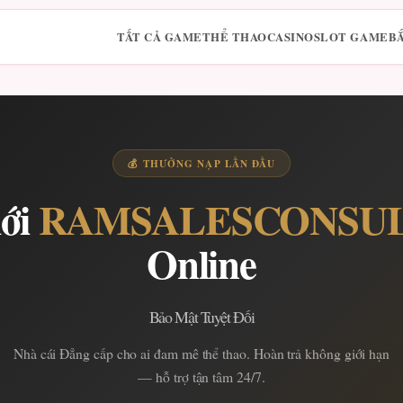
TẤT CẢ GAME
THỂ THAO
CASINO
SLOT GAME
B
💰 THƯỞNG NẠP LẦN ĐẦU
iới
RAMSALESCONSU
Online
Bảo Mật Tuyệt Đối
Nhà cái Đẳng cấp cho ai đam mê thể thao. Hoàn trả không giới hạn
— hỗ trợ tận tâm 24/7.