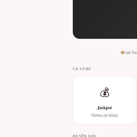
🌐
Link Và
CÁ CƯỢC
💰
Jackpot
Thưởng cực khủng
QUYỀN LỢI