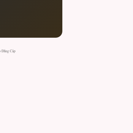
o Đẳng Cấp