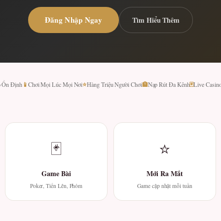
Đăng Nhập Ngay
Tìm Hiểu Thêm
📱
⭐
🏦
🃏
o Ổn Định
Chơi Mọi Lúc Mọi Nơi
Hàng Triệu Người Chơi
Nạp Rút Đa Kênh
Live Casin
🃏
⭐
Game Bài
Mới Ra Mắt
Poker, Tiến Lên, Phỏm
Game cập nhật mỗi tuần