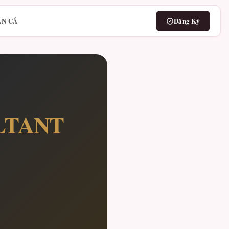
Đăng Ký
ẮN CÁ
LTANT