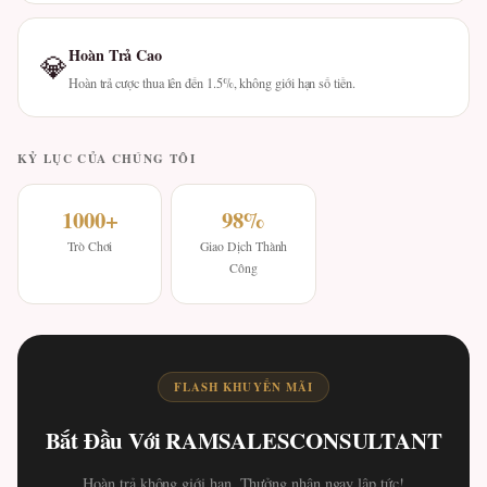
Hoàn Trả Cao
💎
Hoàn trả cược thua lên đến 1.5%, không giới hạn số tiền.
KỶ LỤC CỦA CHÚNG TÔI
1000+
98%
Trò Chơi
Giao Dịch Thành
Công
FLASH KHUYẾN MÃI
Bắt Đầu Với RAMSALESCONSULTANT
Hoàn trả không giới hạn. Thưởng nhận ngay lập tức!