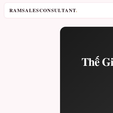
RAMSALESCONSULTANT
.
Thế G