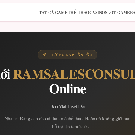
TẤT CẢ GAME
THỂ THAO
CASINO
SLOT GAME
B
💰 THƯỞNG NẠP LẦN ĐẦU
iới
RAMSALESCONSU
Online
Bảo Mật Tuyệt Đối
Nhà cái Đẳng cấp cho ai đam mê thể thao. Hoàn trả không giới hạn
— hỗ trợ tận tâm 24/7.