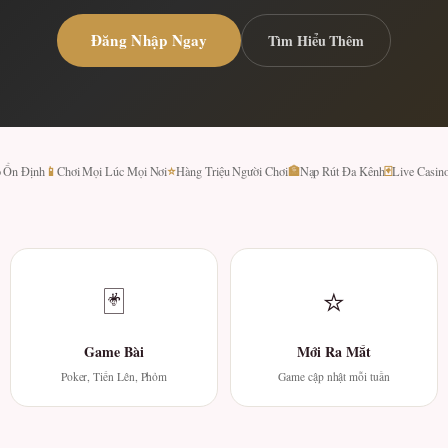
Đăng Nhập Ngay
Tìm Hiểu Thêm
📱
⭐
🏦
🃏
o Ổn Định
Chơi Mọi Lúc Mọi Nơi
Hàng Triệu Người Chơi
Nạp Rút Đa Kênh
Live Casin
🃏
⭐
Game Bài
Mới Ra Mắt
Poker, Tiến Lên, Phỏm
Game cập nhật mỗi tuần