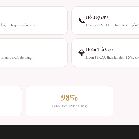
Hỗ Trợ 24/7
📞
hẳng định qua nhiều năm.
Đội ngũ CSKH tận tâm, trực tuyến 2
Hoàn Trả Cao
💎
nhận, tra cứu dễ dàng.
Hoàn trả cược thua lên đến 1.5%, khô
98%
Giao Dịch Thành Công