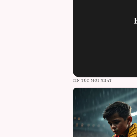
TIN TỨC MỚI NHẤT