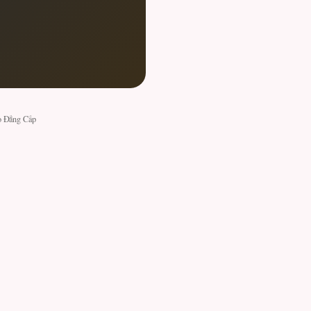
o Đẳng Cấp