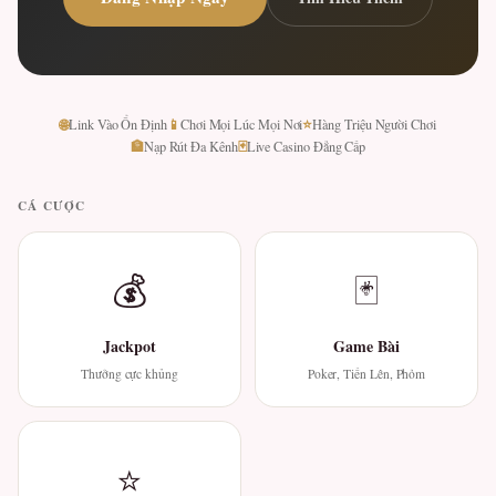
🌐
📱
⭐
Link Vào Ổn Định
Chơi Mọi Lúc Mọi Nơi
Hàng Triệu Người Chơi
🏦
🃏
Nạp Rút Đa Kênh
Live Casino Đẳng Cấp
CÁ CƯỢC
💰
🃏
Jackpot
Game Bài
Thưởng cực khủng
Poker, Tiến Lên, Phỏm
⭐