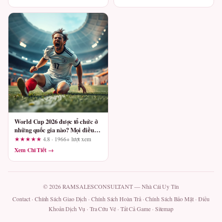
World Cup 2026 được tổ chức ở
những quốc gia nào? Mọi điều
bạn cần biết về kỳ World Cup
★★★★★
4.8 · 1966+ lượt xem
lịch sử
Xem Chi Tiết →
© 2026 RAMSALESCONSULTANT — Nhà Cái Uy Tín
Contact
·
Chính Sách Giao Dịch
·
Chính Sách Hoàn Trả
·
Chính Sách Bảo Mật
·
Điều
Khoản Dịch Vụ
·
Tra Cứu Vé
·
Tất Cả Game
·
Sitemap