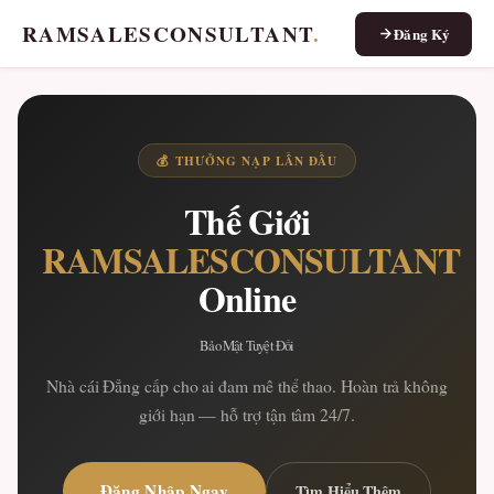
RAMSALESCONSULTANT
.
Đăng Ký
💰 THƯỞNG NẠP LẦN ĐẦU
Thế Giới
RAMSALESCONSULTANT
Online
Bảo Mật Tuyệt Đối
Nhà cái Đẳng cấp cho ai đam mê thể thao. Hoàn trả không
giới hạn — hỗ trợ tận tâm 24/7.
Đăng Nhập Ngay
Tìm Hiểu Thêm