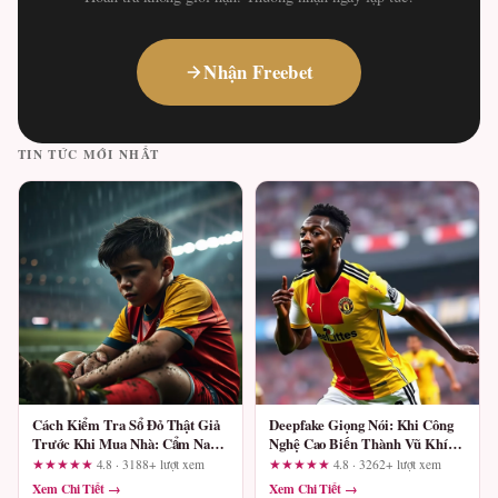
Nhận Freebet
TIN TỨC MỚI NHẤT
Cách Kiểm Tra Sổ Đỏ Thật Giả
Deepfake Giọng Nói: Khi Công
Trước Khi Mua Nhà: Cẩm Nang
Nghệ Cao Biến Thành Vũ Khí
Cho Người Mua
Lừa Đảo Chuyển Tiền
★★★★★
4.8 · 3188+ lượt xem
★★★★★
4.8 · 3262+ lượt xem
Xem Chi Tiết →
Xem Chi Tiết →