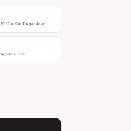
4/7. Chat, Zalo, Telegram đều có.
ng giới hạn số tiền.