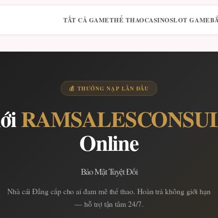
TẤT CẢ GAME
THỂ THAO
CASINO
SLOT GAME
B
💰 THƯỞNG NẠP LẦN ĐẦU
iới
RAMSALESCONSU
Online
Bảo Mật Tuyệt Đối
Nhà cái Đẳng cấp cho ai đam mê thể thao. Hoàn trả không giới hạn
— hỗ trợ tận tâm 24/7.