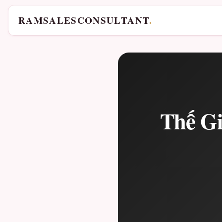
RAMSALESCONSULTANT
.
Thế G