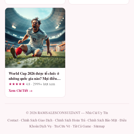
World Cup 2026 được tổ chức ở
những quốc gia nào? Mọi điều
bạn cần biết về kỳ World Cup
★★★★★
4.8 · 2999+ lượt xem
lịch sử
Xem Chi Tiết →
© 2026 RAMSALESCONSULTANT — Nhà Cái Uy Tín
Contact
·
Chính Sách Giao Dịch
·
Chính Sách Hoàn Trả
·
Chính Sách Bảo Mật
·
Điều
Khoản Dịch Vụ
·
Tra Cứu Vé
·
Tất Cả Game
·
Sitemap