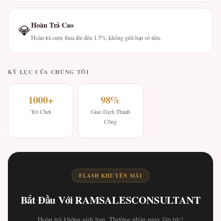
Hoàn Trả Cao
💎
Hoàn trả cược thua lên đến 1.5%, không giới hạn số tiền.
KỶ LỤC CỦA CHÚNG TÔI
1000+
98%
Trò Chơi
Giao Dịch Thành
Công
FLASH KHUYẾN MÃI
Bắt Đầu Với RAMSALESCONSULTANT
Hoàn trả không giới hạn. Thưởng nhận ngay lập tức!