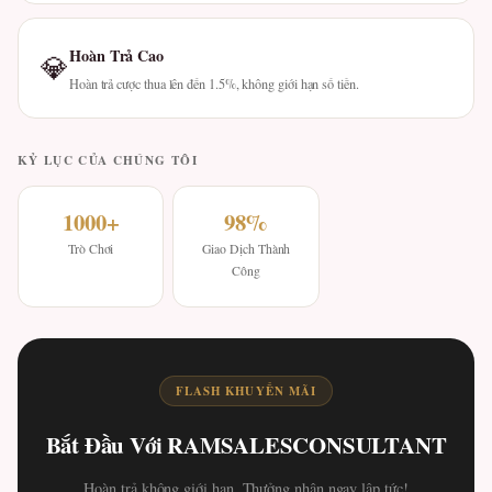
Hoàn Trả Cao
💎
Hoàn trả cược thua lên đến 1.5%, không giới hạn số tiền.
KỶ LỤC CỦA CHÚNG TÔI
1000+
98%
Trò Chơi
Giao Dịch Thành
Công
FLASH KHUYẾN MÃI
Bắt Đầu Với RAMSALESCONSULTANT
Hoàn trả không giới hạn. Thưởng nhận ngay lập tức!