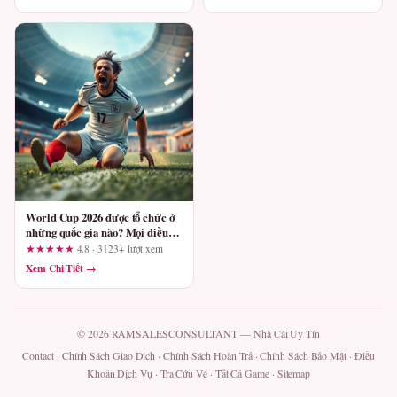
World Cup 2026 được tổ chức ở
những quốc gia nào? Mọi điều
bạn cần biết về kỳ World Cup
★★★★★
4.8 · 3123+ lượt xem
lịch sử
Xem Chi Tiết →
© 2026 RAMSALESCONSULTANT — Nhà Cái Uy Tín
Contact
·
Chính Sách Giao Dịch
·
Chính Sách Hoàn Trả
·
Chính Sách Bảo Mật
·
Điều
Khoản Dịch Vụ
·
Tra Cứu Vé
·
Tất Cả Game
·
Sitemap