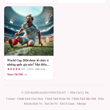
World Cup 2026 được tổ chức ở
những quốc gia nào? Mọi điều
bạn cần biết về kỳ World Cup
★★★★★
4.8 · 2107+ lượt xem
lịch sử
Xem Chi Tiết →
© 2026 RAMSALESCONSULTANT — Nhà Cái Uy Tín
Contact
·
Chính Sách Giao Dịch
·
Chính Sách Hoàn Trả
·
Chính Sách Bảo Mật
·
Điều
Khoản Dịch Vụ
·
Tra Cứu Vé
·
Tất Cả Game
·
Sitemap