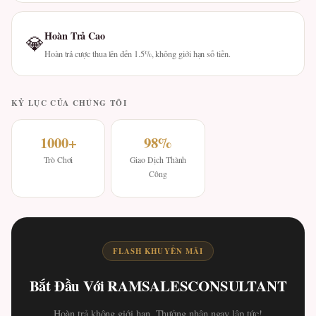
Hoàn Trả Cao
💎
Hoàn trả cược thua lên đến 1.5%, không giới hạn số tiền.
KỶ LỤC CỦA CHÚNG TÔI
1000+
98%
Trò Chơi
Giao Dịch Thành
Công
FLASH KHUYẾN MÃI
Bắt Đầu Với RAMSALESCONSULTANT
Hoàn trả không giới hạn. Thưởng nhận ngay lập tức!