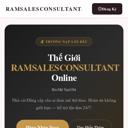
RAMSALESCONSULTANT
.
Đăng Ký
💰 THƯỞNG NẠP LẦN ĐẦU
Thế Giới
RAMSALESCONSULTANT
Online
Bảo Mật Tuyệt Đối
Nhà cái Đẳng cấp cho ai đam mê thể thao. Hoàn trả không
giới hạn — hỗ trợ tận tâm 24/7.
Đăng Nhập Ngay
Tìm Hiểu Thêm