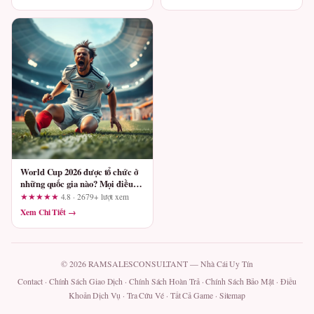
World Cup 2026 được tổ chức ở
những quốc gia nào? Mọi điều
bạn cần biết về kỳ World Cup
★★★★★
4.8 · 2679+ lượt xem
lịch sử
Xem Chi Tiết →
© 2026 RAMSALESCONSULTANT — Nhà Cái Uy Tín
Contact
·
Chính Sách Giao Dịch
·
Chính Sách Hoàn Trả
·
Chính Sách Bảo Mật
·
Điều
Khoản Dịch Vụ
·
Tra Cứu Vé
·
Tất Cả Game
·
Sitemap