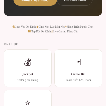
🌐
📱
⭐
Link Vào Ổn Định
Chơi Mọi Lúc Mọi Nơi
Hàng Triệu Người Chơi
🏦
🃏
Nạp Rút Đa Kênh
Live Casino Đẳng Cấp
CÁ CƯỢC
💰
🃏
Jackpot
Game Bài
Thưởng cực khủng
Poker, Tiến Lên, Phỏm
⭐