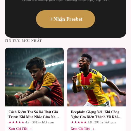
Nhận Freebet
TIN TỨC MỚI NHẤT
Cách Kiểm Tra Sổ Đỏ Thật Giả
Deepfake Giọng Nói: Khi Công
Trước Khi Mua Nhà: Cẩm Nang
Nghệ Cao Biến Thành Vũ Khí
Cho Người Mua
Lừa Đảo Chuyển Tiền
★★★★★
4.8 · 3015+ lượt xem
★★★★★
4.8 · 2915+ lượt xem
Xem Chi Tiết →
Xem Chi Tiết →