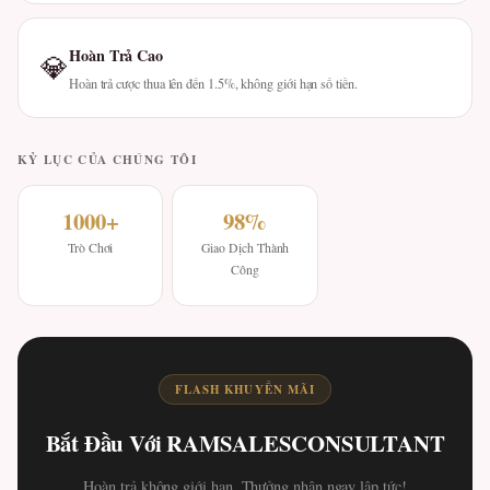
Hoàn Trả Cao
💎
Hoàn trả cược thua lên đến 1.5%, không giới hạn số tiền.
KỶ LỤC CỦA CHÚNG TÔI
1000+
98%
Trò Chơi
Giao Dịch Thành
Công
FLASH KHUYẾN MÃI
Bắt Đầu Với RAMSALESCONSULTANT
Hoàn trả không giới hạn. Thưởng nhận ngay lập tức!