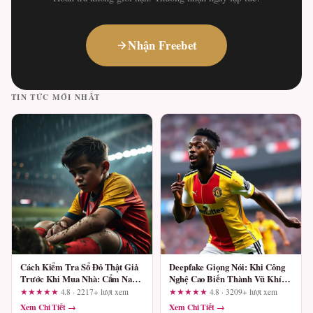
Nhận Freebet
TIN TỨC MỚI NHẤT
Cách Kiểm Tra Sổ Đỏ Thật Giả
Deepfake Giọng Nói: Khi Công
Trước Khi Mua Nhà: Cẩm Nang
Nghệ Cao Biến Thành Vũ Khí
Cho Người Mua
Lừa Đảo Chuyển Tiền
★★★★★
4.8 · 2217+ lượt xem
★★★★★
4.8 · 3209+ lượt xem
Xem Chi Tiết →
Xem Chi Tiết →