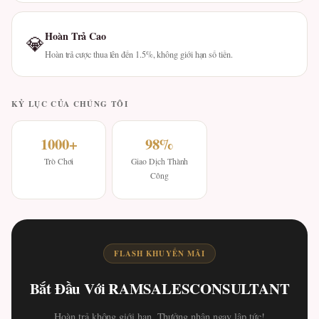
Hoàn Trả Cao
💎
Hoàn trả cược thua lên đến 1.5%, không giới hạn số tiền.
KỶ LỤC CỦA CHÚNG TÔI
1000+
98%
Trò Chơi
Giao Dịch Thành
Công
FLASH KHUYẾN MÃI
Bắt Đầu Với RAMSALESCONSULTANT
Hoàn trả không giới hạn. Thưởng nhận ngay lập tức!