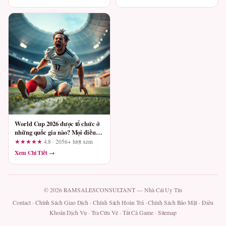
World Cup 2026 được tổ chức ở
những quốc gia nào? Mọi điều
bạn cần biết về kỳ World Cup
★★★★★
4.8 · 2056+ lượt xem
lịch sử
Xem Chi Tiết →
© 2026 RAMSALESCONSULTANT — Nhà Cái Uy Tín
Contact
·
Chính Sách Giao Dịch
·
Chính Sách Hoàn Trả
·
Chính Sách Bảo Mật
·
Điều
Khoản Dịch Vụ
·
Tra Cứu Vé
·
Tất Cả Game
·
Sitemap