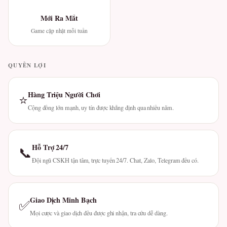
Mới Ra Mắt
Game cập nhật mỗi tuần
QUYỀN LỢI
Hàng Triệu Người Chơi
⭐
Cộng đồng lớn mạnh, uy tín được khẳng định qua nhiều năm.
Hỗ Trợ 24/7
📞
Đội ngũ CSKH tận tâm, trực tuyến 24/7. Chat, Zalo, Telegram đều có.
Giao Dịch Minh Bạch
✅
Mọi cược và giao dịch đều được ghi nhận, tra cứu dễ dàng.