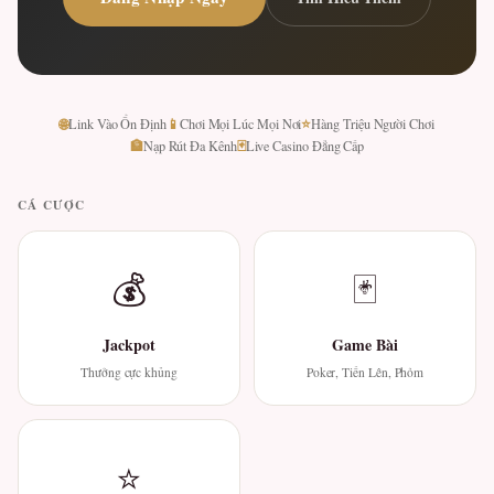
🌐
📱
⭐
Link Vào Ổn Định
Chơi Mọi Lúc Mọi Nơi
Hàng Triệu Người Chơi
🏦
🃏
Nạp Rút Đa Kênh
Live Casino Đẳng Cấp
CÁ CƯỢC
💰
🃏
Jackpot
Game Bài
Thưởng cực khủng
Poker, Tiến Lên, Phỏm
⭐