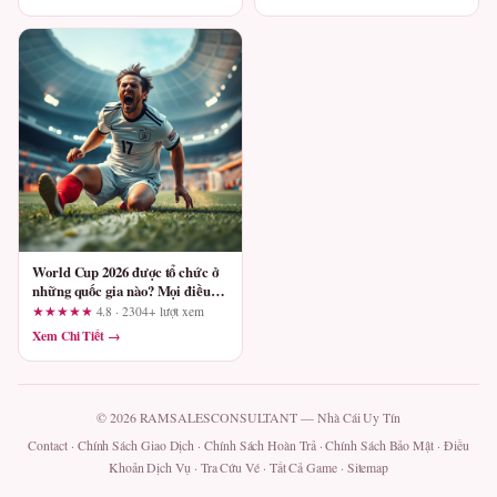
World Cup 2026 được tổ chức ở
những quốc gia nào? Mọi điều
bạn cần biết về kỳ World Cup
★★★★★
4.8 · 2304+ lượt xem
lịch sử
Xem Chi Tiết →
© 2026 RAMSALESCONSULTANT — Nhà Cái Uy Tín
Contact
·
Chính Sách Giao Dịch
·
Chính Sách Hoàn Trả
·
Chính Sách Bảo Mật
·
Điều
Khoản Dịch Vụ
·
Tra Cứu Vé
·
Tất Cả Game
·
Sitemap