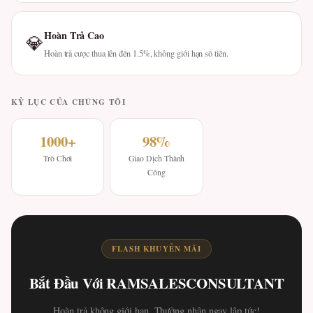
Hoàn Trả Cao
💎
Hoàn trả cược thua lên đến 1.5%, không giới hạn số tiền.
KỶ LỤC CỦA CHÚNG TÔI
1000+
98%
Trò Chơi
Giao Dịch Thành
Công
FLASH KHUYẾN MÃI
Bắt Đầu Với RAMSALESCONSULTANT
Hoàn trả không giới hạn. Thưởng nhận ngay lập tức!