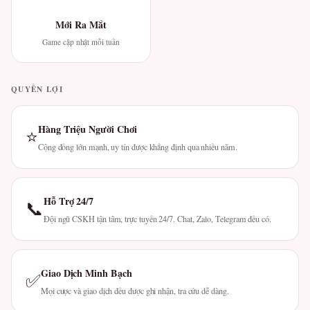
Mới Ra Mắt
Game cập nhật mỗi tuần
QUYỀN LỢI
Hàng Triệu Người Chơi
⭐
Cộng đồng lớn mạnh, uy tín được khẳng định qua nhiều năm.
Hỗ Trợ 24/7
📞
Đội ngũ CSKH tận tâm, trực tuyến 24/7. Chat, Zalo, Telegram đều có.
Giao Dịch Minh Bạch
✅
Mọi cược và giao dịch đều được ghi nhận, tra cứu dễ dàng.