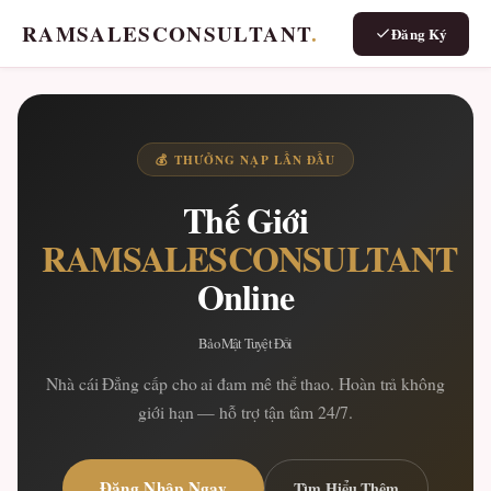
RAMSALESCONSULTANT
.
Đăng Ký
💰 THƯỞNG NẠP LẦN ĐẦU
Thế Giới
RAMSALESCONSULTANT
Online
Bảo Mật Tuyệt Đối
Nhà cái Đẳng cấp cho ai đam mê thể thao. Hoàn trả không
giới hạn — hỗ trợ tận tâm 24/7.
Đăng Nhập Ngay
Tìm Hiểu Thêm