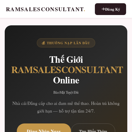
RAMSALESCONSULTANT
.
Đăng Ký
💰 THƯỞNG NẠP LẦN ĐẦU
Thế Giới
RAMSALESCONSULTANT
Online
Bảo Mật Tuyệt Đối
Nhà cái Đẳng cấp cho ai đam mê thể thao. Hoàn trả không
giới hạn — hỗ trợ tận tâm 24/7.
Đăng Nhập Ngay
Tìm Hiểu Thêm