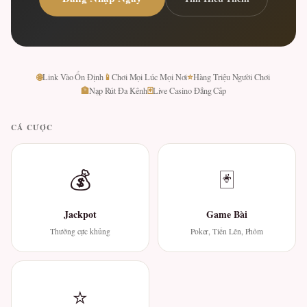
🌐
📱
⭐
Link Vào Ổn Định
Chơi Mọi Lúc Mọi Nơi
Hàng Triệu Người Chơi
🏦
🃏
Nạp Rút Đa Kênh
Live Casino Đẳng Cấp
CÁ CƯỢC
💰
🃏
Jackpot
Game Bài
Thưởng cực khủng
Poker, Tiến Lên, Phỏm
⭐