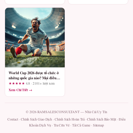
World Cup 2026 được tổ chức ở
những quốc gia nào? Mọi điều
bạn cần biết về kỳ World Cup
★★★★★
4.8 · 2101+ lượt xem
lịch sử
Xem Chi Tiết →
© 2026 RAMSALESCONSULTANT — Nhà Cái Uy Tín
Contact
·
Chính Sách Giao Dịch
·
Chính Sách Hoàn Trả
·
Chính Sách Bảo Mật
·
Điều
Khoản Dịch Vụ
·
Tra Cứu Vé
·
Tất Cả Game
·
Sitemap