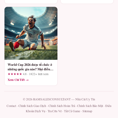
World Cup 2026 được tổ chức ở
những quốc gia nào? Mọi điều
bạn cần biết về kỳ World Cup
★★★★★
4.8 · 1822+ lượt xem
lịch sử
Xem Chi Tiết →
© 2026 RAMSALESCONSULTANT — Nhà Cái Uy Tín
Contact
·
Chính Sách Giao Dịch
·
Chính Sách Hoàn Trả
·
Chính Sách Bảo Mật
·
Điều
Khoản Dịch Vụ
·
Tra Cứu Vé
·
Tất Cả Game
·
Sitemap