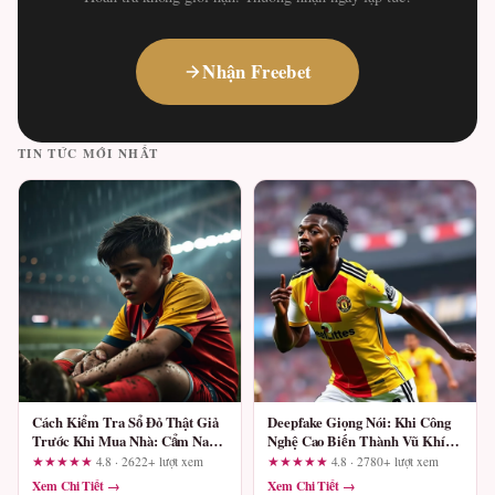
Nhận Freebet
TIN TỨC MỚI NHẤT
Cách Kiểm Tra Sổ Đỏ Thật Giả
Deepfake Giọng Nói: Khi Công
Trước Khi Mua Nhà: Cẩm Nang
Nghệ Cao Biến Thành Vũ Khí
Cho Người Mua
Lừa Đảo Chuyển Tiền
★★★★★
4.8 · 2622+ lượt xem
★★★★★
4.8 · 2780+ lượt xem
Xem Chi Tiết →
Xem Chi Tiết →