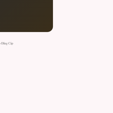
o Đẳng Cấp