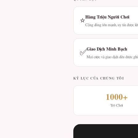
Hàng Triệu Người Chơi
⭐
Cộng đồng lớn mạnh, uy tín được k
Giao Dịch Minh Bạch
✅
Mọi cược và giao dịch đều được ghi 
KỶ LỤC CỦA CHÚNG TÔI
1000+
Trò Chơi