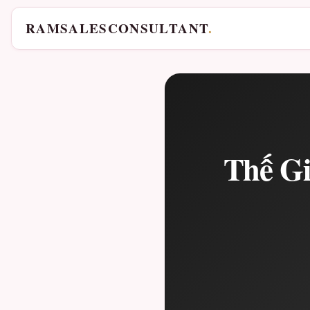
RAMSALESCONSULTANT
.
Thế G