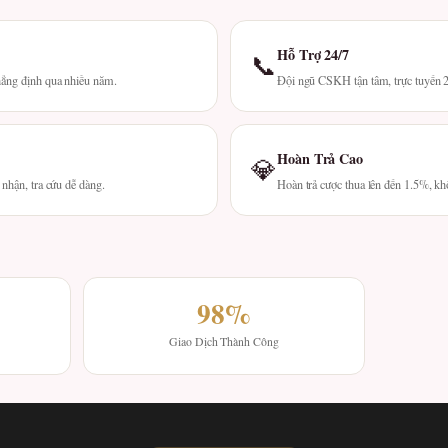
Hỗ Trợ 24/7
📞
hẳng định qua nhiều năm.
Đội ngũ CSKH tận tâm, trực tuyến 2
Hoàn Trả Cao
💎
nhận, tra cứu dễ dàng.
Hoàn trả cược thua lên đến 1.5%, khô
98%
Giao Dịch Thành Công