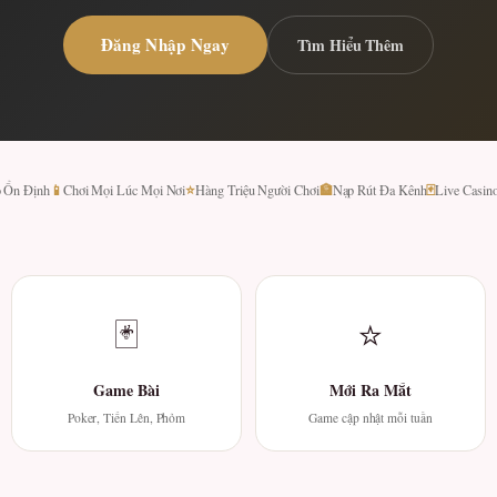
Đăng Nhập Ngay
Tìm Hiểu Thêm
📱
⭐
🏦
🃏
o Ổn Định
Chơi Mọi Lúc Mọi Nơi
Hàng Triệu Người Chơi
Nạp Rút Đa Kênh
Live Casin
🃏
⭐
Game Bài
Mới Ra Mắt
Poker, Tiến Lên, Phỏm
Game cập nhật mỗi tuần