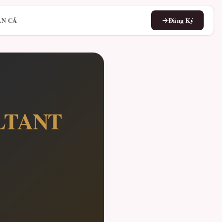
Đăng Ký
ẮN CÁ
LTANT