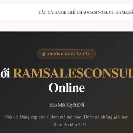
TẤT CẢ GAME
THỂ THAO
CASINO
SLOT GAME
B
💰 THƯỞNG NẠP LẦN ĐẦU
iới
RAMSALESCONSU
Online
Bảo Mật Tuyệt Đối
Nhà cái Đẳng cấp cho ai đam mê thể thao. Hoàn trả không giới hạn
— hỗ trợ tận tâm 24/7.