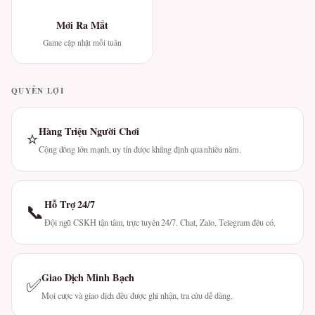
Mới Ra Mắt
Game cập nhật mỗi tuần
QUYỀN LỢI
Hàng Triệu Người Chơi
⭐
Cộng đồng lớn mạnh, uy tín được khẳng định qua nhiều năm.
Hỗ Trợ 24/7
📞
Đội ngũ CSKH tận tâm, trực tuyến 24/7. Chat, Zalo, Telegram đều có.
Giao Dịch Minh Bạch
✅
Mọi cược và giao dịch đều được ghi nhận, tra cứu dễ dàng.