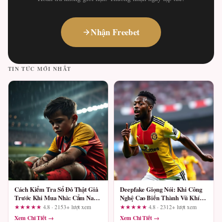
Nhận Freebet
TIN TỨC MỚI NHẤT
Cách Kiểm Tra Sổ Đỏ Thật Giả
Deepfake Giọng Nói: Khi Công
Trước Khi Mua Nhà: Cẩm Nang
Nghệ Cao Biến Thành Vũ Khí
Cho Người Mua
Lừa Đảo Chuyển Tiền
★★★★★
4.8 · 2153+ lượt xem
★★★★★
4.8 · 2312+ lượt xem
Xem Chi Tiết →
Xem Chi Tiết →