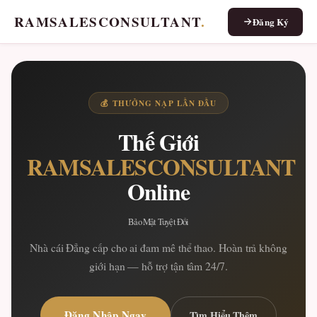
RAMSALESCONSULTANT
.
Đăng Ký
💰 THƯỞNG NẠP LẦN ĐẦU
Thế Giới
RAMSALESCONSULTANT
Online
Bảo Mật Tuyệt Đối
Nhà cái Đẳng cấp cho ai đam mê thể thao. Hoàn trả không
giới hạn — hỗ trợ tận tâm 24/7.
Đăng Nhập Ngay
Tìm Hiểu Thêm