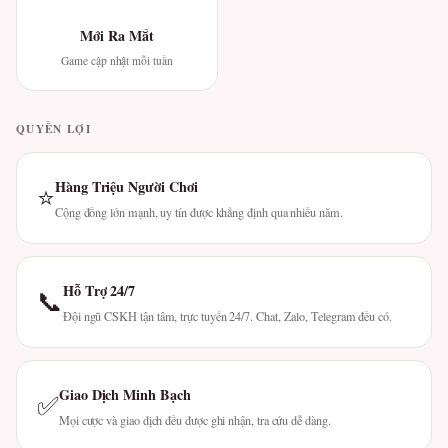
Mới Ra Mắt
Game cập nhật mỗi tuần
QUYỀN LỢI
Hàng Triệu Người Chơi
⭐
Cộng đồng lớn mạnh, uy tín được khẳng định qua nhiều năm.
Hỗ Trợ 24/7
📞
Đội ngũ CSKH tận tâm, trực tuyến 24/7. Chat, Zalo, Telegram đều có.
Giao Dịch Minh Bạch
✅
Mọi cược và giao dịch đều được ghi nhận, tra cứu dễ dàng.