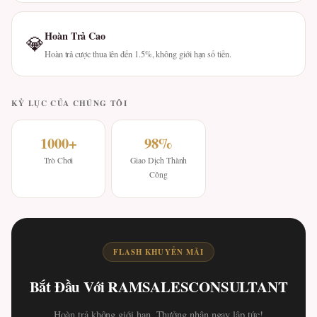
Hoàn Trả Cao
💎
Hoàn trả cược thua lên đến 1.5%, không giới hạn số tiền.
KỶ LỤC CỦA CHÚNG TÔI
1000+
98%
Trò Chơi
Giao Dịch Thành
Công
FLASH KHUYẾN MÃI
Bắt Đầu Với RAMSALESCONSULTANT
Hoàn trả không giới hạn. Thưởng nhận ngay lập tức!