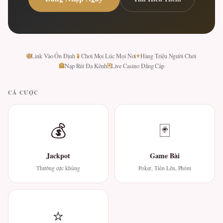
🌐
📱
⭐
Link Vào Ổn Định
Chơi Mọi Lúc Mọi Nơi
Hàng Triệu Người Chơi
🏦
🃏
Nạp Rút Đa Kênh
Live Casino Đẳng Cấp
CÁ CƯỢC
💰
🃏
Jackpot
Game Bài
Thưởng cực khủng
Poker, Tiến Lên, Phỏm
⭐