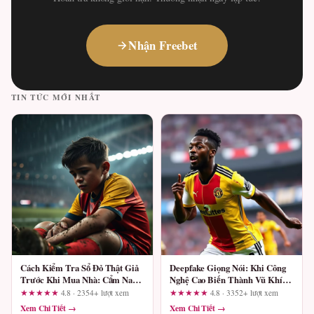
Nhận Freebet
TIN TỨC MỚI NHẤT
Cách Kiểm Tra Sổ Đỏ Thật Giả
Deepfake Giọng Nói: Khi Công
Trước Khi Mua Nhà: Cẩm Nang
Nghệ Cao Biến Thành Vũ Khí
Cho Người Mua
Lừa Đảo Chuyển Tiền
★★★★★
4.8 · 2354+ lượt xem
★★★★★
4.8 · 3352+ lượt xem
Xem Chi Tiết →
Xem Chi Tiết →