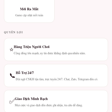
Mới Ra Mắt
Game cập nhật mỗi tuần
QUYỀN LỢI
Hàng Triệu Người Chơi
⭐
Cộng đồng lớn mạnh, uy tín được khẳng định qua nhiều năm.
Hỗ Trợ 24/7
📞
Đội ngũ CSKH tận tâm, trực tuyến 24/7. Chat, Zalo, Telegram đều có.
Giao Dịch Minh Bạch
✅
Mọi cược và giao dịch đều được ghi nhận, tra cứu dễ dàng.