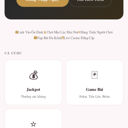
🌐
📱
⭐
Link Vào Ổn Định
Chơi Mọi Lúc Mọi Nơi
Hàng Triệu Người Chơi
🏦
🃏
Nạp Rút Đa Kênh
Live Casino Đẳng Cấp
CÁ CƯỢC
💰
🃏
Jackpot
Game Bài
Thưởng cực khủng
Poker, Tiến Lên, Phỏm
⭐