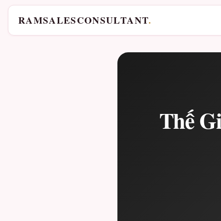
RAMSALESCONSULTANT
.
Thế G