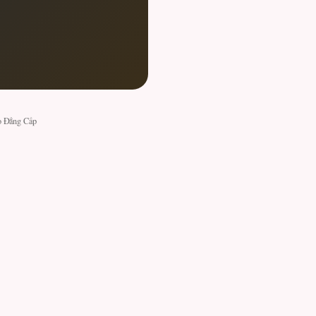
o Đẳng Cấp