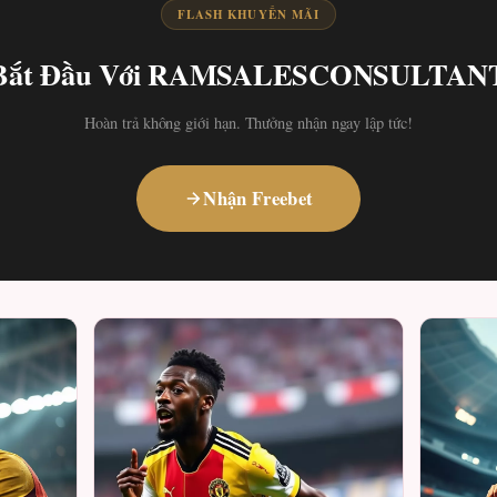
FLASH KHUYẾN MÃI
Bắt Đầu Với RAMSALESCONSULTAN
Hoàn trả không giới hạn. Thưởng nhận ngay lập tức!
Nhận Freebet