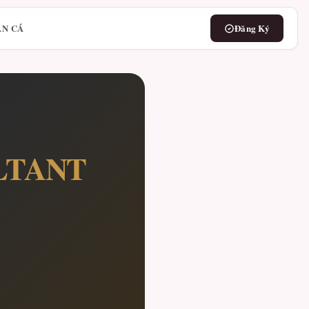
Đăng Ký
ẮN CÁ
LTANT