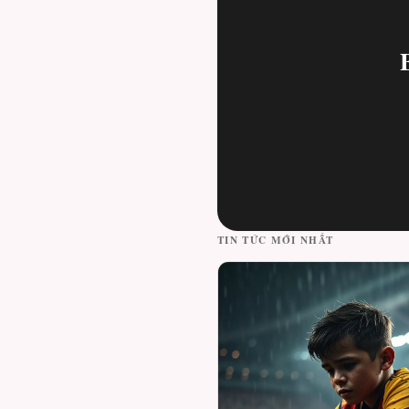
TIN TỨC MỚI NHẤT