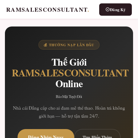
RAMSALESCONSULTANT
.
Đăng Ký
💰 THƯỞNG NẠP LẦN ĐẦU
Thế Giới
RAMSALESCONSULTANT
Online
Bảo Mật Tuyệt Đối
Nhà cái Đẳng cấp cho ai đam mê thể thao. Hoàn trả không
giới hạn — hỗ trợ tận tâm 24/7.
Đăng Nhập Ngay
Tìm Hiểu Thêm