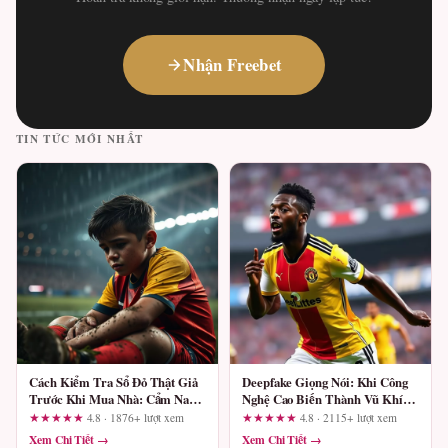
Nhận Freebet
TIN TỨC MỚI NHẤT
Cách Kiểm Tra Sổ Đỏ Thật Giả
Deepfake Giọng Nói: Khi Công
Trước Khi Mua Nhà: Cẩm Nang
Nghệ Cao Biến Thành Vũ Khí
Cho Người Mua
Lừa Đảo Chuyển Tiền
★★★★★
4.8 · 1876+ lượt xem
★★★★★
4.8 · 2115+ lượt xem
Xem Chi Tiết →
Xem Chi Tiết →