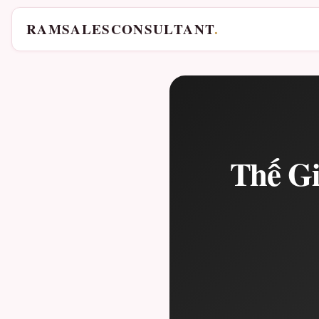
RAMSALESCONSULTANT
.
Thế G