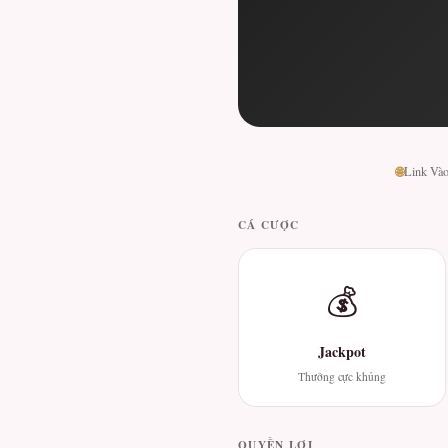
🌐
Link Và
CÁ CƯỢC
💰
Jackpot
Thưởng cực khủng
QUYỀN LỢI