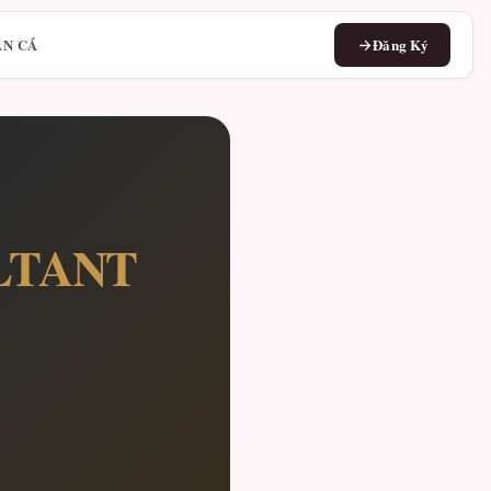
Đăng Ký
ẮN CÁ
LTANT