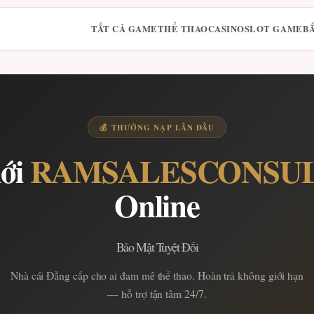
TẤT CẢ GAME
THỂ THAO
CASINO
SLOT GAME
B
💰 THƯỞNG NẠP LẦN ĐẦU
iới
RAMSALESCONSU
Online
Bảo Mật Tuyệt Đối
Nhà cái Đẳng cấp cho ai đam mê thể thao. Hoàn trả không giới hạn
— hỗ trợ tận tâm 24/7.