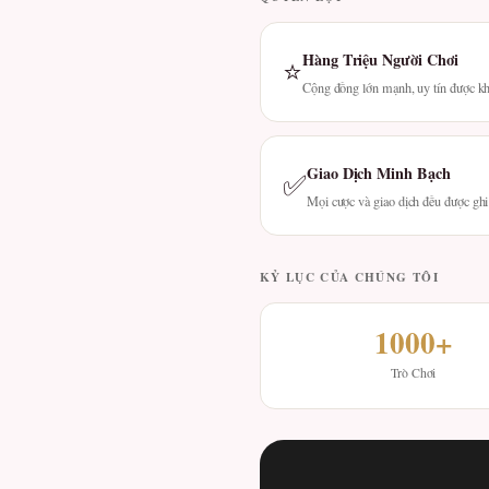
Hàng Triệu Người Chơi
⭐
Cộng đồng lớn mạnh, uy tín được k
Giao Dịch Minh Bạch
✅
Mọi cược và giao dịch đều được ghi 
KỶ LỤC CỦA CHÚNG TÔI
1000+
Trò Chơi