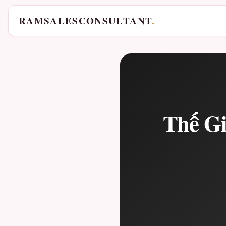
RAMSALESCONSULTANT
.
Thế G