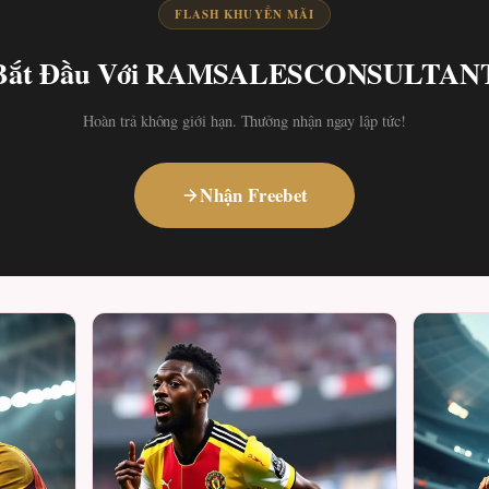
FLASH KHUYẾN MÃI
Bắt Đầu Với RAMSALESCONSULTAN
Hoàn trả không giới hạn. Thưởng nhận ngay lập tức!
Nhận Freebet