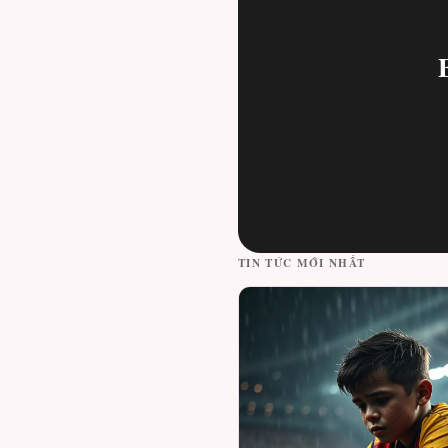
TIN TỨC MỚI NHẤT