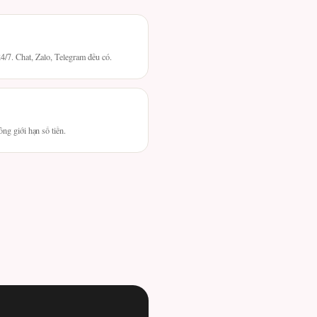
4/7. Chat, Zalo, Telegram đều có.
ng giới hạn số tiền.