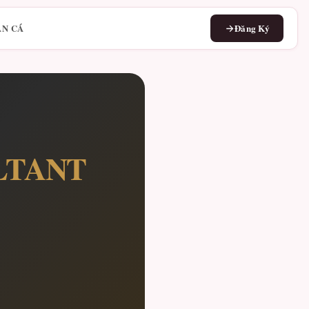
Đăng Ký
ẮN CÁ
LTANT