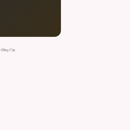
o Đẳng Cấp