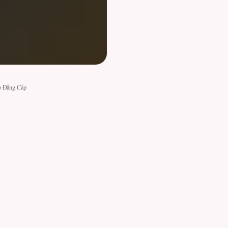
o Đẳng Cấp