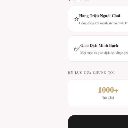
Hàng Triệu Người Chơi
⭐
Cộng đồng lớn mạnh, uy tín được k
Giao Dịch Minh Bạch
✅
Mọi cược và giao dịch đều được ghi 
KỶ LỤC CỦA CHÚNG TÔI
1000+
Trò Chơi