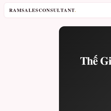
RAMSALESCONSULTANT
.
Thế G