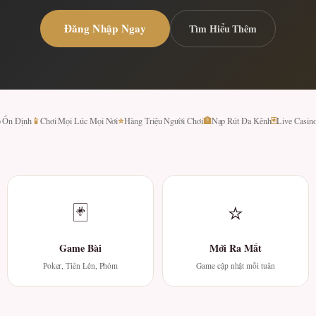
Đăng Nhập Ngay
Tìm Hiểu Thêm
📱
⭐
🏦
🃏
o Ổn Định
Chơi Mọi Lúc Mọi Nơi
Hàng Triệu Người Chơi
Nạp Rút Đa Kênh
Live Casin
🃏
⭐
Game Bài
Mới Ra Mắt
Poker, Tiến Lên, Phỏm
Game cập nhật mỗi tuần