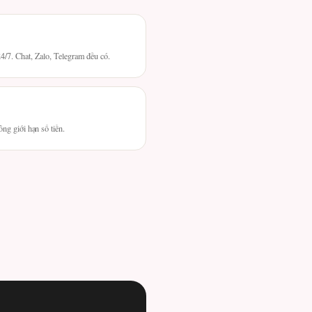
4/7. Chat, Zalo, Telegram đều có.
ng giới hạn số tiền.