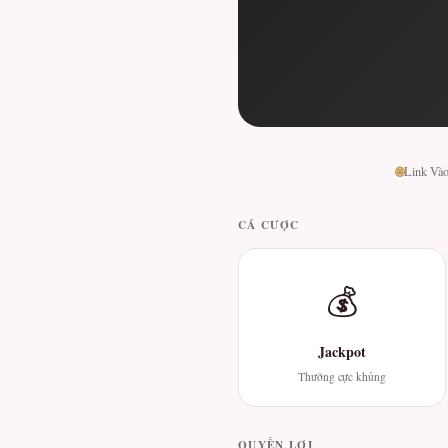
🌐
Link Và
CÁ CƯỢC
💰
Jackpot
Thưởng cực khủng
QUYỀN LỢI