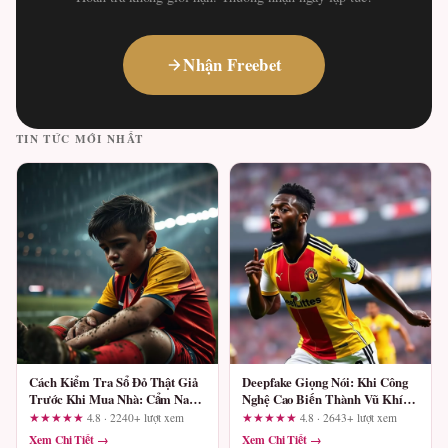
Nhận Freebet
TIN TỨC MỚI NHẤT
Cách Kiểm Tra Sổ Đỏ Thật Giả
Deepfake Giọng Nói: Khi Công
Trước Khi Mua Nhà: Cẩm Nang
Nghệ Cao Biến Thành Vũ Khí
Cho Người Mua
Lừa Đảo Chuyển Tiền
★★★★★
4.8 · 2240+ lượt xem
★★★★★
4.8 · 2643+ lượt xem
Xem Chi Tiết →
Xem Chi Tiết →