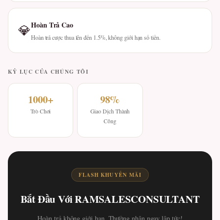
Hoàn Trả Cao
💎
Hoàn trả cược thua lên đến 1.5%, không giới hạn số tiền.
KỶ LỤC CỦA CHÚNG TÔI
1000+
98%
Trò Chơi
Giao Dịch Thành
Công
FLASH KHUYẾN MÃI
Bắt Đầu Với RAMSALESCONSULTANT
Hoàn trả không giới hạn. Thưởng nhận ngay lập tức!