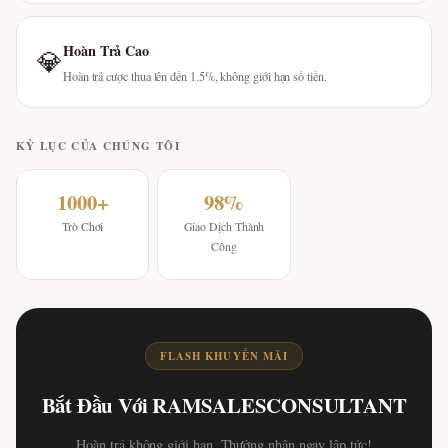
Hoàn Trả Cao
💎
Hoàn trả cược thua lên đến 1.5%, không giới hạn số tiền.
KỶ LỤC CỦA CHÚNG TÔI
1000+
98%
Trò Chơi
Giao Dịch Thành
Công
FLASH KHUYẾN MÃI
Bắt Đầu Với RAMSALESCONSULTANT
Hoàn trả không giới hạn. Thưởng nhận ngay lập tức!