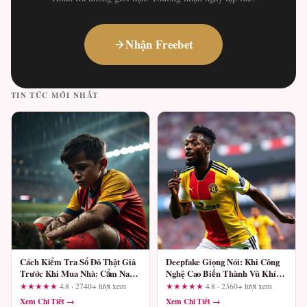
Nhận Freebet
TIN TỨC MỚI NHẤT
Cách Kiểm Tra Sổ Đỏ Thật Giả
Deepfake Giọng Nói: Khi Công
Trước Khi Mua Nhà: Cẩm Nang
Nghệ Cao Biến Thành Vũ Khí
Cho Người Mua
Lừa Đảo Chuyển Tiền
★★★★★
4.8 · 2740+ lượt xem
★★★★★
4.8 · 2360+ lượt xem
Xem Chi Tiết →
Xem Chi Tiết →