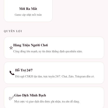
Mới Ra Mắt
Game cập nhật mỗi tuần
QUYỀN LỢI
Hàng Triệu Người Chơi
⭐
Cộng đồng lớn mạnh, uy tín được khẳng định qua nhiều năm.
Hỗ Trợ 24/7
📞
Đội ngũ CSKH tận tâm, trực tuyến 24/7. Chat, Zalo, Telegram đều có.
Giao Dịch Minh Bạch
✅
Mọi cược và giao dịch đều được ghi nhận, tra cứu dễ dàng.