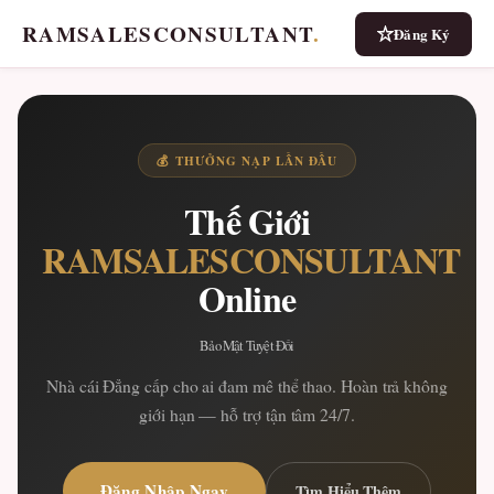
RAMSALESCONSULTANT
.
Đăng Ký
💰 THƯỞNG NẠP LẦN ĐẦU
Thế Giới
RAMSALESCONSULTANT
Online
Bảo Mật Tuyệt Đối
Nhà cái Đẳng cấp cho ai đam mê thể thao. Hoàn trả không
giới hạn — hỗ trợ tận tâm 24/7.
Đăng Nhập Ngay
Tìm Hiểu Thêm