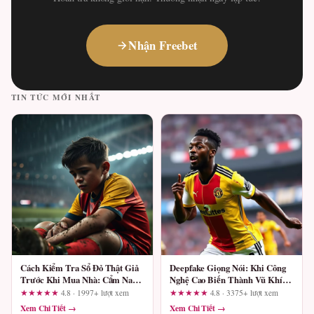
Nhận Freebet
TIN TỨC MỚI NHẤT
Cách Kiểm Tra Sổ Đỏ Thật Giả
Deepfake Giọng Nói: Khi Công
Trước Khi Mua Nhà: Cẩm Nang
Nghệ Cao Biến Thành Vũ Khí
Cho Người Mua
Lừa Đảo Chuyển Tiền
★★★★★
4.8 · 1997+ lượt xem
★★★★★
4.8 · 3375+ lượt xem
Xem Chi Tiết →
Xem Chi Tiết →