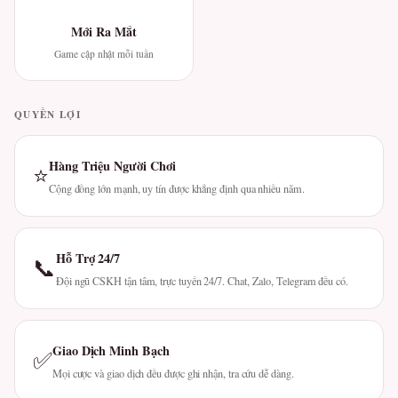
Mới Ra Mắt
Game cập nhật mỗi tuần
QUYỀN LỢI
Hàng Triệu Người Chơi
⭐
Cộng đồng lớn mạnh, uy tín được khẳng định qua nhiều năm.
Hỗ Trợ 24/7
📞
Đội ngũ CSKH tận tâm, trực tuyến 24/7. Chat, Zalo, Telegram đều có.
Giao Dịch Minh Bạch
✅
Mọi cược và giao dịch đều được ghi nhận, tra cứu dễ dàng.