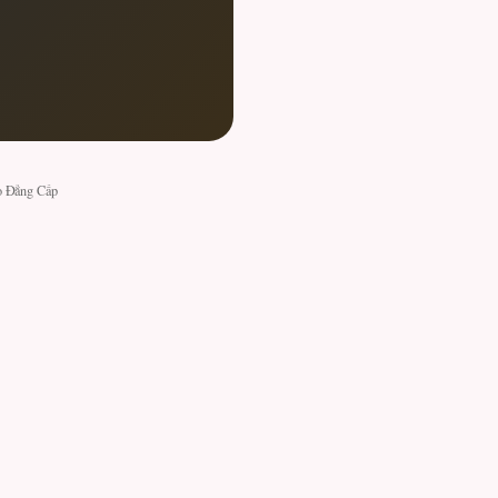
o Đẳng Cấp