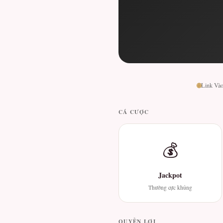
🌐
Link Và
CÁ CƯỢC
💰
Jackpot
Thưởng cực khủng
QUYỀN LỢI