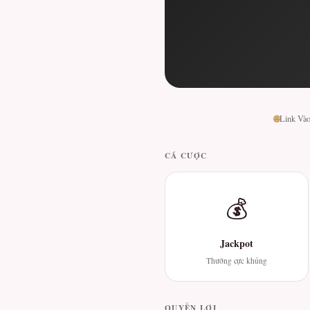
🌐
Link Và
CÁ CƯỢC
💰
Jackpot
Thưởng cực khủng
QUYỀN LỢI