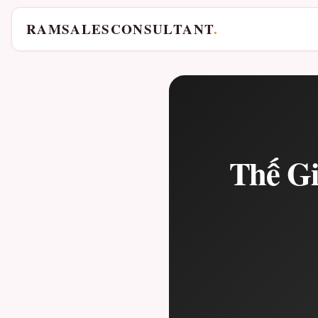
RAMSALESCONSULTANT
.
Thế G