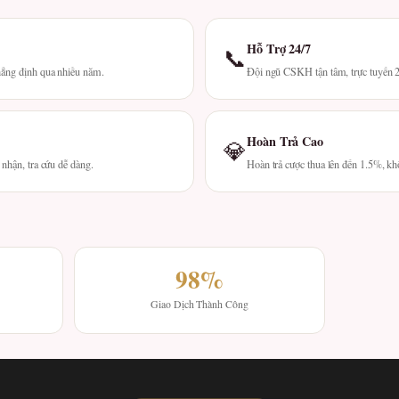
Hỗ Trợ 24/7
📞
hẳng định qua nhiều năm.
Đội ngũ CSKH tận tâm, trực tuyến 2
Hoàn Trả Cao
💎
nhận, tra cứu dễ dàng.
Hoàn trả cược thua lên đến 1.5%, khô
98%
Giao Dịch Thành Công