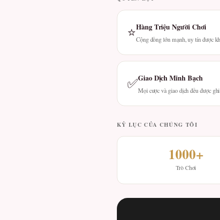
Hàng Triệu Người Chơi
⭐
Cộng đồng lớn mạnh, uy tín được k
Giao Dịch Minh Bạch
✅
Mọi cược và giao dịch đều được ghi 
KỶ LỤC CỦA CHÚNG TÔI
1000+
Trò Chơi