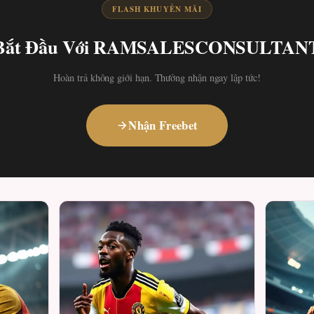
FLASH KHUYẾN MÃI
Bắt Đầu Với RAMSALESCONSULTAN
Hoàn trả không giới hạn. Thưởng nhận ngay lập tức!
Nhận Freebet