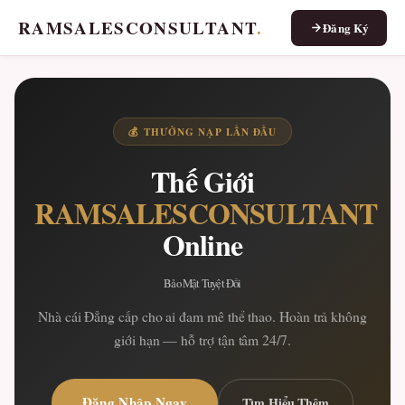
RAMSALESCONSULTANT
.
Đăng Ký
💰 THƯỞNG NẠP LẦN ĐẦU
Thế Giới
RAMSALESCONSULTANT
Online
Bảo Mật Tuyệt Đối
Nhà cái Đẳng cấp cho ai đam mê thể thao. Hoàn trả không
giới hạn — hỗ trợ tận tâm 24/7.
Đăng Nhập Ngay
Tìm Hiểu Thêm