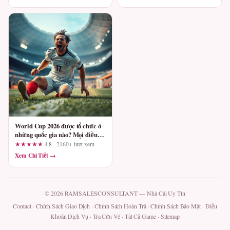
World Cup 2026 được tổ chức ở
những quốc gia nào? Mọi điều
bạn cần biết về kỳ World Cup
★★★★★
4.8 · 2160+ lượt xem
lịch sử
Xem Chi Tiết →
© 2026 RAMSALESCONSULTANT — Nhà Cái Uy Tín
Contact
·
Chính Sách Giao Dịch
·
Chính Sách Hoàn Trả
·
Chính Sách Bảo Mật
·
Điều
Khoản Dịch Vụ
·
Tra Cứu Vé
·
Tất Cả Game
·
Sitemap