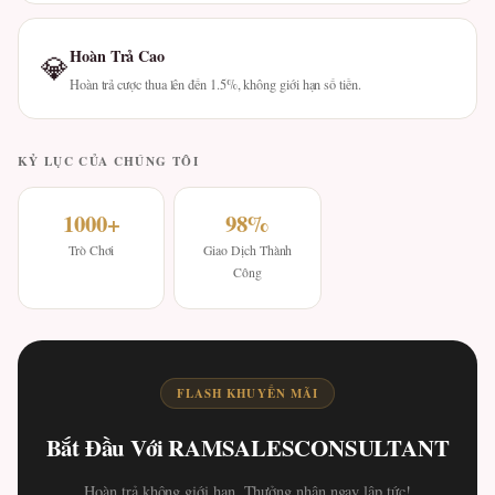
Hoàn Trả Cao
💎
Hoàn trả cược thua lên đến 1.5%, không giới hạn số tiền.
KỶ LỤC CỦA CHÚNG TÔI
1000+
98%
Trò Chơi
Giao Dịch Thành
Công
FLASH KHUYẾN MÃI
Bắt Đầu Với RAMSALESCONSULTANT
Hoàn trả không giới hạn. Thưởng nhận ngay lập tức!