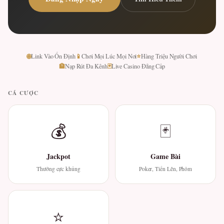
🌐
📱
⭐
Link Vào Ổn Định
Chơi Mọi Lúc Mọi Nơi
Hàng Triệu Người Chơi
🏦
🃏
Nạp Rút Đa Kênh
Live Casino Đẳng Cấp
CÁ CƯỢC
💰
🃏
Jackpot
Game Bài
Thưởng cực khủng
Poker, Tiến Lên, Phỏm
⭐