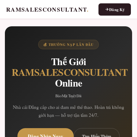
RAMSALESCONSULTANT
.
Đăng Ký
💰 THƯỞNG NẠP LẦN ĐẦU
Thế Giới
RAMSALESCONSULTANT
Online
Bảo Mật Tuyệt Đối
Nhà cái Đẳng cấp cho ai đam mê thể thao. Hoàn trả không
giới hạn — hỗ trợ tận tâm 24/7.
Đăng Nhập Ngay
Tìm Hiểu Thêm