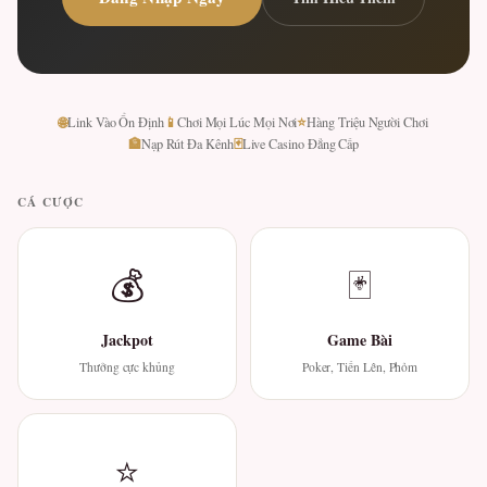
🌐
📱
⭐
Link Vào Ổn Định
Chơi Mọi Lúc Mọi Nơi
Hàng Triệu Người Chơi
🏦
🃏
Nạp Rút Đa Kênh
Live Casino Đẳng Cấp
CÁ CƯỢC
💰
🃏
Jackpot
Game Bài
Thưởng cực khủng
Poker, Tiến Lên, Phỏm
⭐