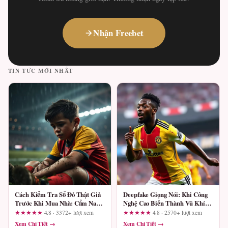
Nhận Freebet
TIN TỨC MỚI NHẤT
Cách Kiểm Tra Sổ Đỏ Thật Giả
Deepfake Giọng Nói: Khi Công
Trước Khi Mua Nhà: Cẩm Nang
Nghệ Cao Biến Thành Vũ Khí
Cho Người Mua
Lừa Đảo Chuyển Tiền
★★★★★
4.8 · 3372+ lượt xem
★★★★★
4.8 · 2570+ lượt xem
Xem Chi Tiết →
Xem Chi Tiết →