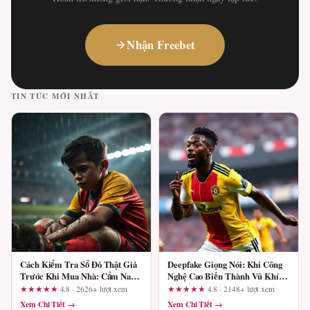
Nhận Freebet
TIN TỨC MỚI NHẤT
Cách Kiểm Tra Sổ Đỏ Thật Giả
Deepfake Giọng Nói: Khi Công
Trước Khi Mua Nhà: Cẩm Nang
Nghệ Cao Biến Thành Vũ Khí
Cho Người Mua
Lừa Đảo Chuyển Tiền
★★★★★
4.8 · 2626+ lượt xem
★★★★★
4.8 · 2148+ lượt xem
Xem Chi Tiết →
Xem Chi Tiết →