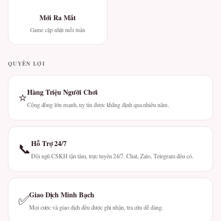
Mới Ra Mắt
Game cập nhật mỗi tuần
QUYỀN LỢI
Hàng Triệu Người Chơi
⭐
Cộng đồng lớn mạnh, uy tín được khẳng định qua nhiều năm.
Hỗ Trợ 24/7
📞
Đội ngũ CSKH tận tâm, trực tuyến 24/7. Chat, Zalo, Telegram đều có.
Giao Dịch Minh Bạch
✅
Mọi cược và giao dịch đều được ghi nhận, tra cứu dễ dàng.