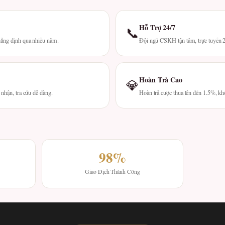
Hỗ Trợ 24/7
📞
hẳng định qua nhiều năm.
Đội ngũ CSKH tận tâm, trực tuyến 2
Hoàn Trả Cao
💎
nhận, tra cứu dễ dàng.
Hoàn trả cược thua lên đến 1.5%, khô
98%
Giao Dịch Thành Công