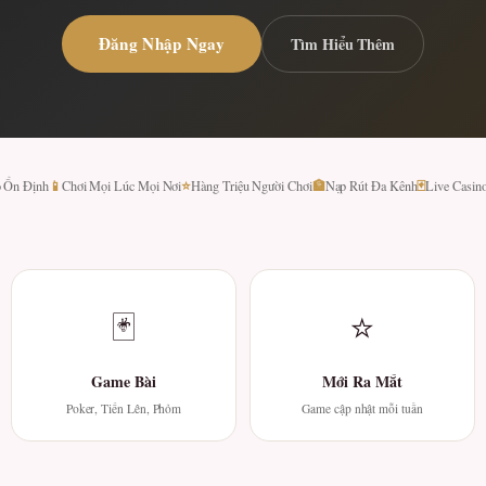
Đăng Nhập Ngay
Tìm Hiểu Thêm
📱
⭐
🏦
🃏
o Ổn Định
Chơi Mọi Lúc Mọi Nơi
Hàng Triệu Người Chơi
Nạp Rút Đa Kênh
Live Casin
🃏
⭐
Game Bài
Mới Ra Mắt
Poker, Tiến Lên, Phỏm
Game cập nhật mỗi tuần