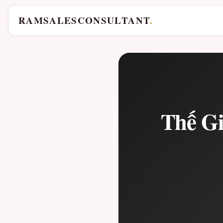
RAMSALESCONSULTANT
.
Thế G