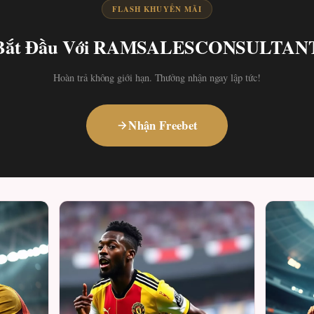
FLASH KHUYẾN MÃI
Bắt Đầu Với RAMSALESCONSULTAN
Hoàn trả không giới hạn. Thưởng nhận ngay lập tức!
Nhận Freebet