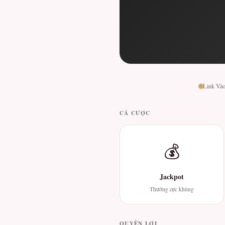
🌐
Link Và
CÁ CƯỢC
💰
Jackpot
Thưởng cực khủng
QUYỀN LỢI