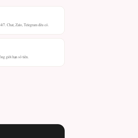
4/7. Chat, Zalo, Telegram đều có.
ng giới hạn số tiền.