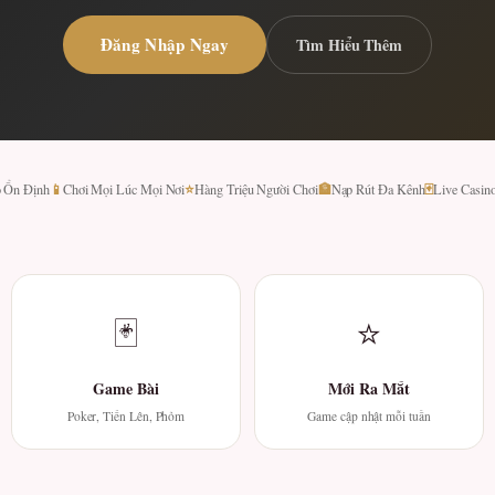
Đăng Nhập Ngay
Tìm Hiểu Thêm
📱
⭐
🏦
🃏
o Ổn Định
Chơi Mọi Lúc Mọi Nơi
Hàng Triệu Người Chơi
Nạp Rút Đa Kênh
Live Casin
🃏
⭐
Game Bài
Mới Ra Mắt
Poker, Tiến Lên, Phỏm
Game cập nhật mỗi tuần