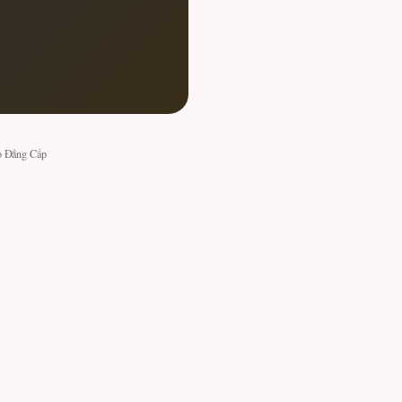
o Đẳng Cấp