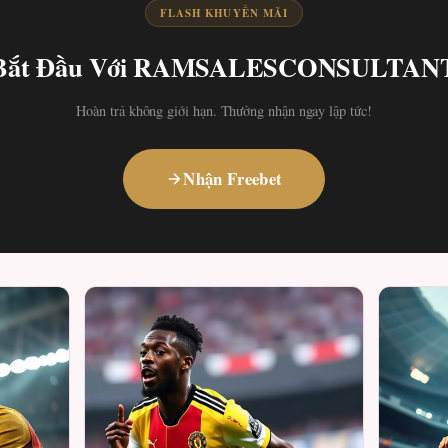
FLASH KHUYẾN MÃI
Bắt Đầu Với RAMSALESCONSULTAN
Hoàn trả không giới hạn. Thưởng nhận ngay lập tức!
Nhận Freebet