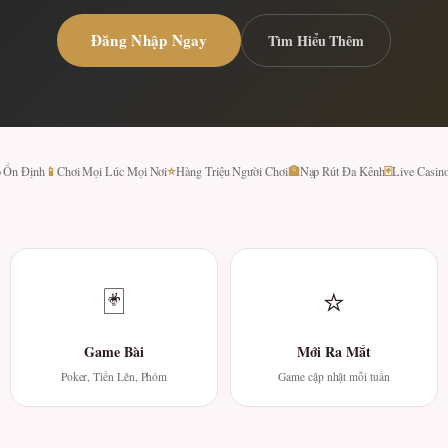
Đăng Nhập Ngay
Tìm Hiểu Thêm
📱
⭐
🏦
🃏
o Ổn Định
Chơi Mọi Lúc Mọi Nơi
Hàng Triệu Người Chơi
Nạp Rút Đa Kênh
Live Casin
🃏
⭐
Game Bài
Mới Ra Mắt
Poker, Tiến Lên, Phỏm
Game cập nhật mỗi tuần