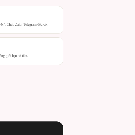
4/7. Chat, Zalo, Telegram đều có.
ng giới hạn số tiền.