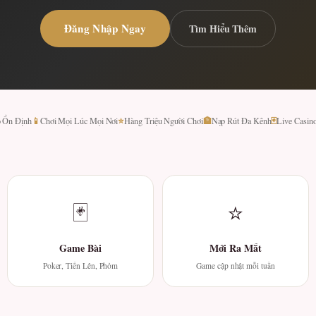
Đăng Nhập Ngay
Tìm Hiểu Thêm
📱
⭐
🏦
🃏
o Ổn Định
Chơi Mọi Lúc Mọi Nơi
Hàng Triệu Người Chơi
Nạp Rút Đa Kênh
Live Casin
🃏
⭐
Game Bài
Mới Ra Mắt
Poker, Tiến Lên, Phỏm
Game cập nhật mỗi tuần