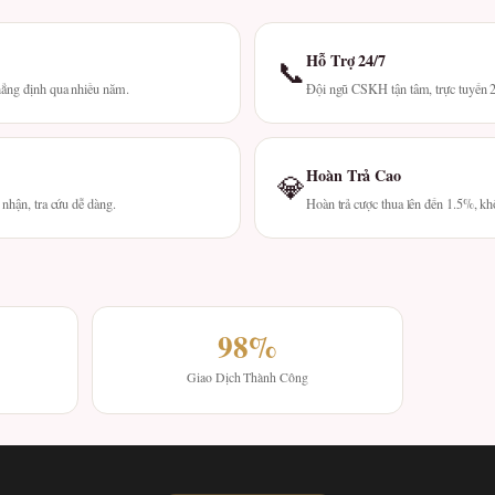
Hỗ Trợ 24/7
📞
hẳng định qua nhiều năm.
Đội ngũ CSKH tận tâm, trực tuyến 2
Hoàn Trả Cao
💎
nhận, tra cứu dễ dàng.
Hoàn trả cược thua lên đến 1.5%, khô
98%
Giao Dịch Thành Công