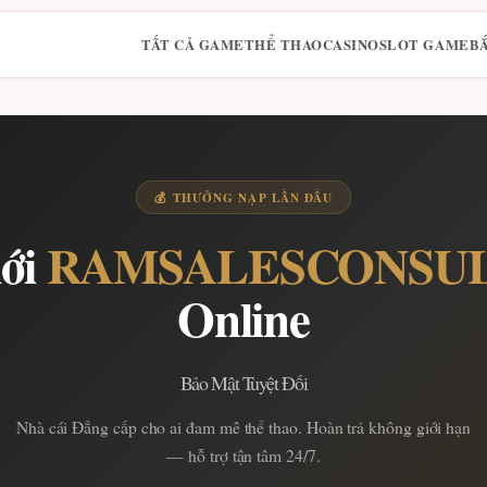
TẤT CẢ GAME
THỂ THAO
CASINO
SLOT GAME
B
💰 THƯỞNG NẠP LẦN ĐẦU
iới
RAMSALESCONSU
Online
Bảo Mật Tuyệt Đối
Nhà cái Đẳng cấp cho ai đam mê thể thao. Hoàn trả không giới hạn
— hỗ trợ tận tâm 24/7.