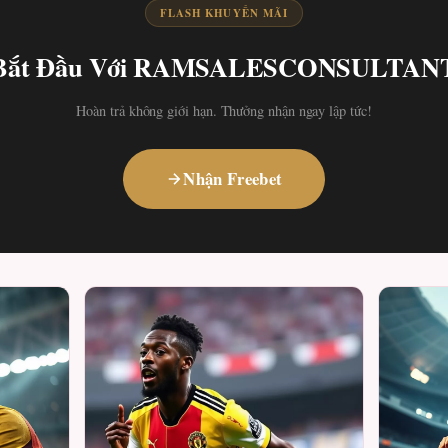
FLASH KHUYẾN MÃI
Bắt Đầu Với RAMSALESCONSULTAN
Hoàn trả không giới hạn. Thưởng nhận ngay lập tức!
Nhận Freebet