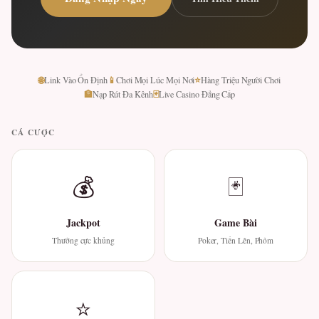
🌐
📱
⭐
Link Vào Ổn Định
Chơi Mọi Lúc Mọi Nơi
Hàng Triệu Người Chơi
🏦
🃏
Nạp Rút Đa Kênh
Live Casino Đẳng Cấp
CÁ CƯỢC
💰
🃏
Jackpot
Game Bài
Thưởng cực khủng
Poker, Tiến Lên, Phỏm
⭐