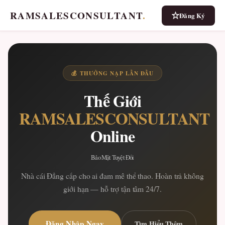
RAMSALESCONSULTANT
.
Đăng Ký
💰 THƯỞNG NẠP LẦN ĐẦU
Thế Giới
RAMSALESCONSULTANT
Online
Bảo Mật Tuyệt Đối
Nhà cái Đẳng cấp cho ai đam mê thể thao. Hoàn trả không
giới hạn — hỗ trợ tận tâm 24/7.
Đăng Nhập Ngay
Tìm Hiểu Thêm