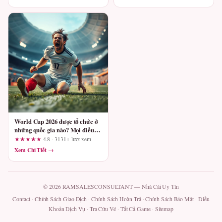
World Cup 2026 được tổ chức ở
những quốc gia nào? Mọi điều
bạn cần biết về kỳ World Cup
★★★★★
4.8 · 3131+ lượt xem
lịch sử
Xem Chi Tiết →
© 2026 RAMSALESCONSULTANT — Nhà Cái Uy Tín
Contact
·
Chính Sách Giao Dịch
·
Chính Sách Hoàn Trả
·
Chính Sách Bảo Mật
·
Điều
Khoản Dịch Vụ
·
Tra Cứu Vé
·
Tất Cả Game
·
Sitemap