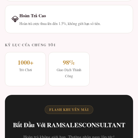
Hoàn Trả Cao
💎
Hoàn trả cược thua lên đến 1.5%, không giới hạn số tiền.
KỶ LỤC CỦA CHÚNG TÔI
1000+
98%
Trò Chơi
Giao Dịch Thành
Công
FLASH KHUYẾN MÃI
Bắt Đầu Với RAMSALESCONSULTANT
Hoàn trả không giới hạn. Thưởng nhận ngay lập tức!