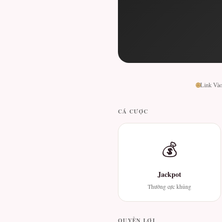
🌐
Link Và
CÁ CƯỢC
💰
Jackpot
Thưởng cực khủng
QUYỀN LỢI