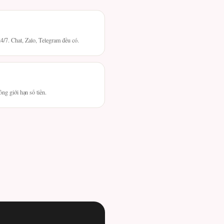
4/7. Chat, Zalo, Telegram đều có.
ng giới hạn số tiền.