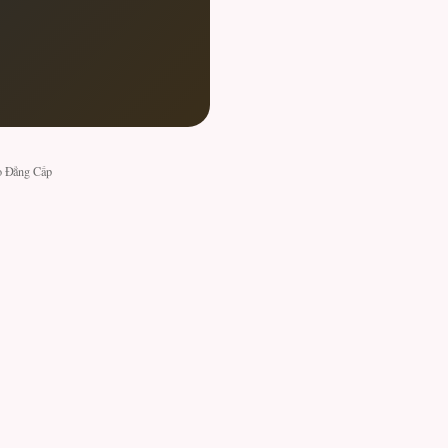
o Đẳng Cấp